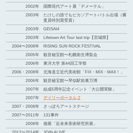
2002年
国際現代アート展「デメーテル」
2003年
たけしの誰でもピカソアートバトル出場（審
査員特別賞受賞）
2003年
GEISAI4
2003年
Lifetown Art Tour last trip【宮城県】
2004〜2008年
RISING SUN ROCK FESTIVAL
2005年
観音秘宝館〜札幌衛生博覧会
2006年
東洋大学 第44回工学祭
2006・2008年
北海道立近代美術館「FIX・MIX・MAX！」
2006年
観音秘宝館〜琴似駅前裏万博
2007年
結成5周年記念イベント「大公開実験」
2007年
デイリーポータル Z
2007・2008年
さっぽろアートステージ
2007〜2011年
131事件
2008年
個展「近未来美術研究所展」
2012〜2014年
JOIN ALIVE